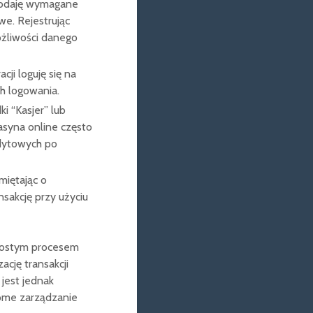
 podaję wymagane
we. Rejestrując
ożliwości danego
ji loguję się na
h logowania.
i “Kasjer” lub
asyna online często
edytowych po
iętając o
sakcję przy użyciu
prostym procesem
zację transakcji
jest jednak
dome zarządzanie