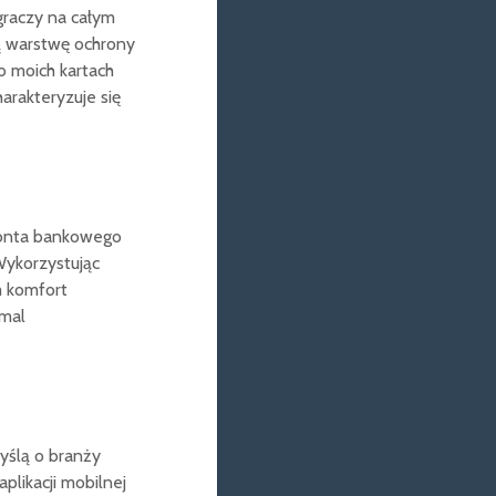
graczy na całym
ą warstwę ochrony
o moich kartach
arakteryzuje się
konta bankowego
Wykorzystując
m komfort
emal
yślą o branży
plikacji mobilnej