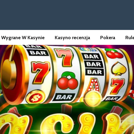
Wygrane W Kasynie
Kasyno recenzja
Pokera
Rul