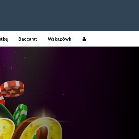
etkę
Baccarat
Wskazówki